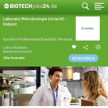
Laborant Mikrobiologie (m/w/d) -
Vollzeit
Eurofins Professional Scientific Services
Labor/Analyse
Niederösterreich
Alle Inserate
BEWERBEN